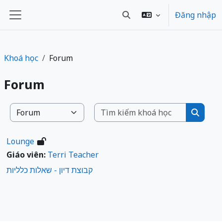
Chuyển tới nội dung chính
Đăng nhập
Chuyển đổi chọn tìm kiếm
Bảng điều khiển cạnh
Khoá học
Forum
Forum
Tìm kiếm
Danh mục khoá học
Tìm ki
Lounge
Giáo viên:
Terri Teacher
קבוצת דיון - שאלות כלליות