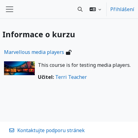
Přejít k hlavnímu obsahu
Přihlášení
Přepnout vyhledávání
Boční panel
Informace o kurzu
Marvellous media players
This course is for testing media players.
Učitel:
Terri Teacher
Kontaktujte podporu stránek