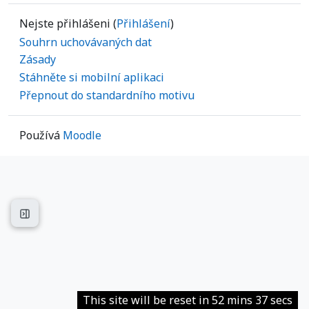
Nejste přihlášeni (
Přihlášení
)
Souhrn uchovávaných dat
Zásady
Stáhněte si mobilní aplikaci
Přepnout do standardního motivu
Používá
Moodle
Otevřít indexu kurzu
This site will be reset in 52 mins 37 secs