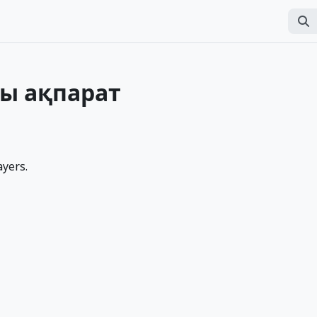
Табу
Per
ы ақпарат
ayers.