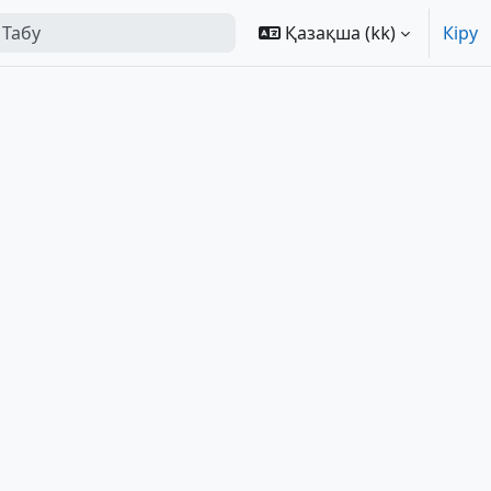
Қазақша ‎(kk)‎
Кіру
form search