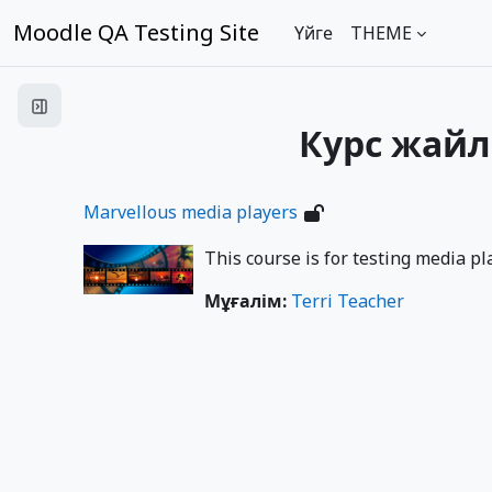
Негізгі мазмұнға
Moodle QA Testing Site
Үйге
THEME
Open course index
Курс жайл
Marvellous media players
This course is for testing media pl
Мұғалім:
Terri Teacher