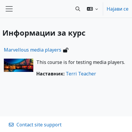
Оди до главна содржина
Најави се
Toggle search input
Страничен панел
Информации за курс
Marvellous media players
This course is for testing media players.
Наставник:
Terri Teacher
Contact site support