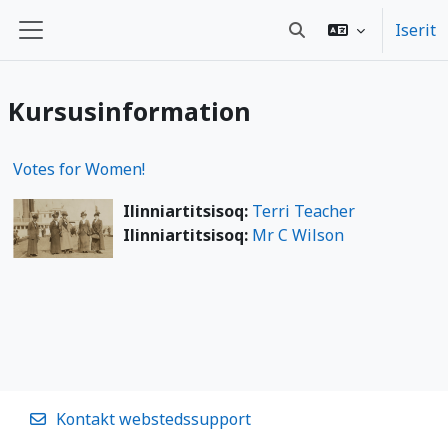
Gå til hovedindhold
Iserit
Skift søgeindput
Sidepanel
Kursusinformation
Votes for Women!
Ilinniartitsisoq:
Terri Teacher
Ilinniartitsisoq:
Mr C Wilson
Kontakt webstedssupport