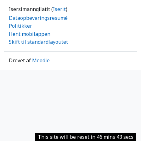
Isersimanngilatit (
Iserit
)
Dataopbevaringsresumé
Politikker
Hent mobilappen
Skift til standardlayoutet
Drevet af
Moodle
This site will be reset in 46 mins 43 secs