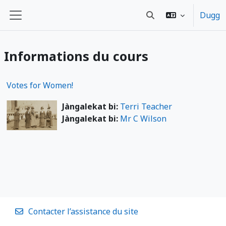
Passer au contenu principal
Dugg
Activer/désactiver la
Panneau latéral
Informations du cours
Votes for Women!
Jàngalekat bi:
Terri Teacher
Jàngalekat bi:
Mr C Wilson
Contacter l’assistance du site