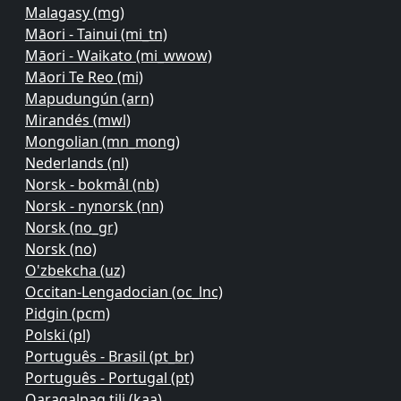
Malagasy ‎(mg)‎
Māori - Tainui ‎(mi_tn)‎
Māori - Waikato ‎(mi_wwow)‎
Māori Te Reo ‎(mi)‎
Mapudungún ‎(arn)‎
Mirandés ‎(mwl)‎
Mongolian ‎(mn_mong)‎
Nederlands ‎(nl)‎
Norsk - bokmål ‎(nb)‎
Norsk - nynorsk ‎(nn)‎
Norsk ‎(no_gr)‎
Norsk ‎(no)‎
O'zbekcha ‎(uz)‎
Occitan-Lengadocian ‎(oc_lnc)‎
Pidgin ‎(pcm)‎
Polski ‎(pl)‎
Português - Brasil ‎(pt_br)‎
Português - Portugal ‎(pt)‎
Qaraqalpaq tili ‎(kaa)‎