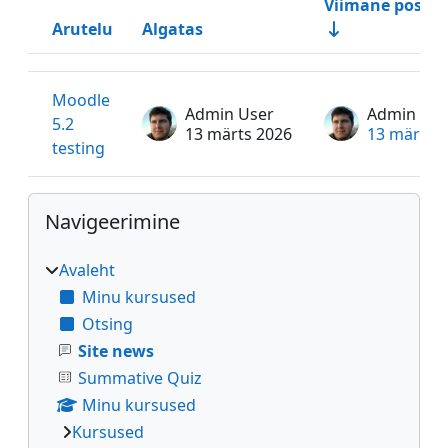
Viimane postit
Arutelu
Algatas
Olek
Arutelude loend. Kuvatakse 1 arutelu / 1 arutelust
Moodle
Admin User
Admin Use
5.2
13 märts 2026
13 märts 
testing
Plokid
Jäta vahele Navigeerimine
Navigeerimine
Avaleht
Minu kursused
Otsing
Site news
Summative Quiz
Minu kursused
Kursused