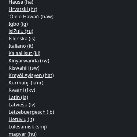
Hausa ‎(ha)‎
Hrvatski ‎(hr)‎
ʻŌlelo Hawaiʻi ‎(haw)‎
Igbo ‎(ig)‎
isiZulu ‎(zu)‎
Íslenska ‎(is)‎
Italiano ‎(it)‎
Kalaallisut ‎(kl)‎
Kinyarwanda ‎(rw)‎
Kiswahili ‎(sw)‎
Kreyòl Ayisyen ‎(hat)‎
Kurmanji ‎(kmr)‎
Kvääni ‎(fkv)‎
Latin ‎(la)‎
Latviešu ‎(lv)‎
Lëtzebuergesch ‎(lb)‎
Lietuvių ‎(lt)‎
Lulesamisk ‎(smj)‎
magyar ‎(hu)‎