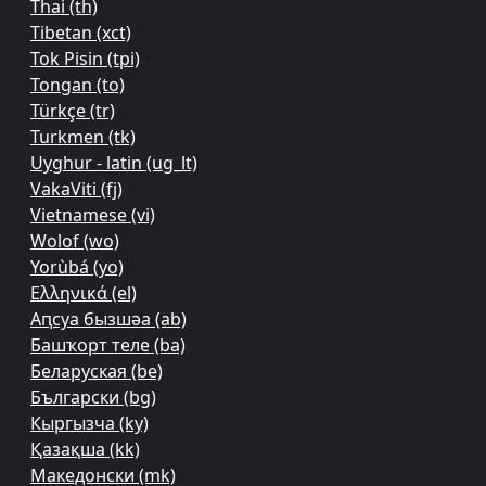
Thai ‎(th)‎
Tibetan ‎(xct)‎
Tok Pisin ‎(tpi)‎
Tongan ‎(to)‎
Türkçe ‎(tr)‎
Turkmen ‎(tk)‎
Uyghur - latin ‎(ug_lt)‎
VakaViti ‎(fj)‎
Vietnamese ‎(vi)‎
Wolof ‎(wo)‎
Yorùbá ‎(yo)‎
Ελληνικά ‎(el)‎
Аԥсуа бызшәа ‎(ab)‎
Башҡорт теле ‎(ba)‎
Беларуская ‎(be)‎
Български ‎(bg)‎
Кыргызча ‎(ky)‎
Қазақша ‎(kk)‎
Македонски ‎(mk)‎