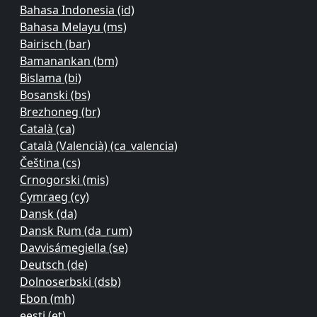
Bahasa Indonesia ‎(id)‎
Bahasa Melayu ‎(ms)‎
Bairisch ‎(bar)‎
Bamanankan ‎(bm)‎
Bislama ‎(bi)‎
Bosanski ‎(bs)‎
Brezhoneg ‎(br)‎
Català ‎(ca)‎
Català (Valencià) ‎(ca_valencia)‎
Čeština ‎(cs)‎
Crnogorski ‎(mis)‎
Cymraeg ‎(cy)‎
Dansk ‎(da)‎
Dansk Rum ‎(da_rum)‎
Davvisámegiella ‎(se)‎
Deutsch ‎(de)‎
Dolnoserbski ‎(dsb)‎
Ebon ‎(mh)‎
eesti ‎(et)‎