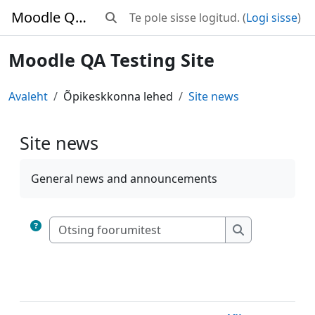
Jäta vahele peasisuni
Moodle QA Testing Site
Te pole sisse logitud. (
Logi sisse
)
Lülitab otsingu sisendi
Moodle QA Testing Site
Avaleht
Õpikeskkonna lehed
Site news
Site news
Lõpetamise nõuded
General news and announcements
Otsing foorumit
Otsing foorum