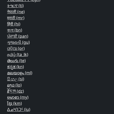
ትግርኛ ‎(ti)‎
नेपाली ‎(ne)‎
मराठी ‎(mr)‎
हिंदी ‎(hi)‎
বাংলা ‎(bn)‎
ਪੰਜਾਬੀ ‎(pan)‎
ગુજરાતી ‎(gu)‎
ଓଡ଼ିଆ ‎(or)‎
தமிழ் ‎(ta_lk)‎
తెలుగు ‎(te)‎
ಕನ್ನಡ ‎(kn)‎
മലയാളം ‎(ml)‎
සිංහල ‎(si)‎
ລາວ ‎(lo)‎
རྫོང་ཁ ‎(dz)‎
ဗမာစာ ‎(my)‎
ខ្មែរ ‎(km)‎
ᐃᓄᒃᑎᑐᑦ ‎(iu)‎