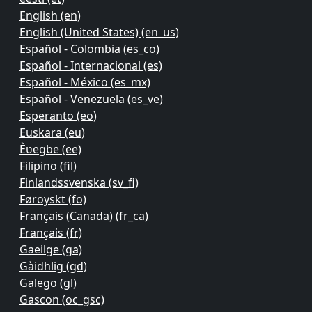
English ‎(en)‎
English (United States) ‎(en_us)‎
Español - Colombia ‎(es_co)‎
Español - Internacional ‎(es)‎
Español - México ‎(es_mx)‎
Español - Venezuela ‎(es_ve)‎
Esperanto ‎(eo)‎
Euskara ‎(eu)‎
Èʋegbe ‎(ee)‎
Filipino ‎(fil)‎
Finlandssvenska ‎(sv_fi)‎
Føroyskt ‎(fo)‎
Français (Canada) ‎(fr_ca)‎
Français ‎(fr)‎
Gaeilge ‎(ga)‎
Gàidhlig ‎(gd)‎
Galego ‎(gl)‎
Gascon ‎(oc_gsc)‎