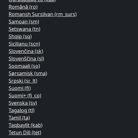
Română ‎(ro)‎
Romansh Sursilvan ‎(rm_surs)‎
Samoan ‎(sm)‎
Setswana ‎(tn)‎
Shqip ‎(sq)‎
Sicilianu ‎(scn)‎
Slovenčina ‎(sk)‎
Slovenščina ‎(sl)‎
Soomaali ‎(so)‎
Sørsamisk ‎(sma)‎
Srpski ‎(sr_lt)‎
Suomi ‎(fi)‎
Suomi+ ‎(fi_co)‎
Svenska ‎(sv)‎
Tagalog ‎(tl)‎
Tamil ‎(ta)‎
Taqbaylit ‎(kab)‎
Tetun Dili ‎(tet)‎