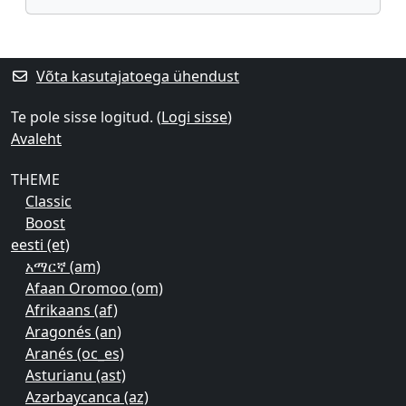
Supplementary blocks
Võta kasutajatoega ühendust
Te pole sisse logitud. (
Logi sisse
)
Avaleht
THEME
Classic
Boost
eesti ‎(et)‎
አማርኛ ‎(am)‎
Afaan Oromoo ‎(om)‎
Afrikaans ‎(af)‎
Aragonés ‎(an)‎
Aranés ‎(oc_es)‎
Asturianu ‎(ast)‎
Azərbaycanca ‎(az)‎