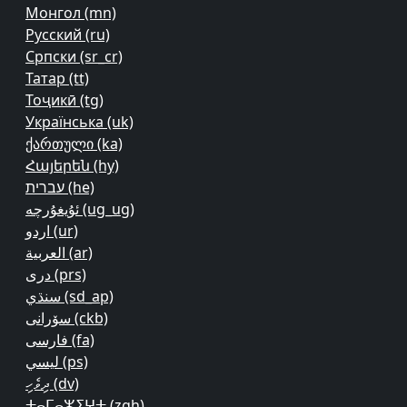
Монгол ‎(mn)‎
Русский ‎(ru)‎
Српски ‎(sr_cr)‎
Татар ‎(tt)‎
Тоҷикӣ ‎(tg)‎
Українська ‎(uk)‎
ქართული ‎(ka)‎
Հայերեն ‎(hy)‎
עברית ‎(he)‎
ئۇيغۇرچە ‎(ug_ug)‎
اردو ‎(ur)‎
العربية ‎(ar)‎
دری ‎(prs)‎
سنڌي ‎(sd_ap)‎
سۆرانی ‎(ckb)‎
فارسی ‎(fa)‎
لیسي ‎(ps)‎
ދިވެހި ‎(dv)‎
ⵜⴰⵎⴰⵣⵉⵖⵜ ‎(zgh)‎