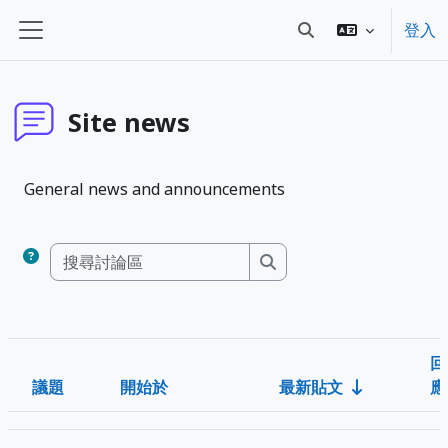
跳至主內容
登入
切換搜尋輸入框
側板
Site news
General news and announcements
搜尋討論區
搜尋討論區
回
議題
開始於
最新貼文
應
狀態
List of discussions. Showing 1 of 1 discussions