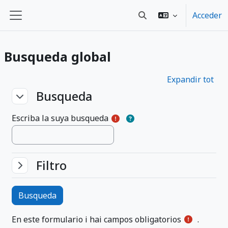
Blincar ta lo conteniu principal
Acceder
Toggle search input
Panel lateral
Busqueda global
Expandir tot
Busqueda
Busqueda
Busqueda
Escriba la suya busqueda
Filtro
Filtro
Filtro
En este formulario i hai campos obligatorios
.