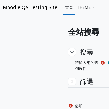
跳至主內容
Moodle QA Testing Site
首頁
THEME
全站搜尋
搜尋
搜尋
搜尋
請輸入您的查
詢條件
篩選
篩選
篩選
必填