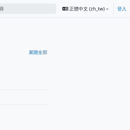
正體中文 ‎(zh_tw)‎
登入
m search
展開全部