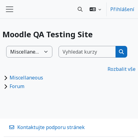
Přejít k hlavnímu obsahu
Přihlášení
Přepnout vyhledávání
Boční panel
Moodle QA Testing Site
Vyhledat 
Kategorie kurzů
Vyhled
Rozbalit vše
Miscellaneous
Forum
Kontaktujte podporu stránek