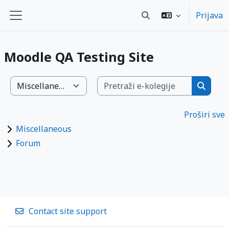
Preskoči na sadržaj
Prijava
Toggle search input
Bočni panel
Moodle QA Testing Site
Pretraži 
Popis e-kolegija
Pretraž
Proširi sve
Miscellaneous
Forum
Contact site support