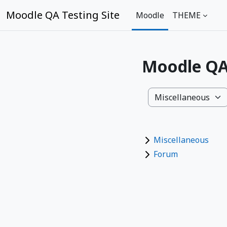
Gå direkt till huvudinnehåll
Moodle QA Testing Site
Moodle
THEME
Moodle QA 
Kurskategorier
Miscellaneous
Forum