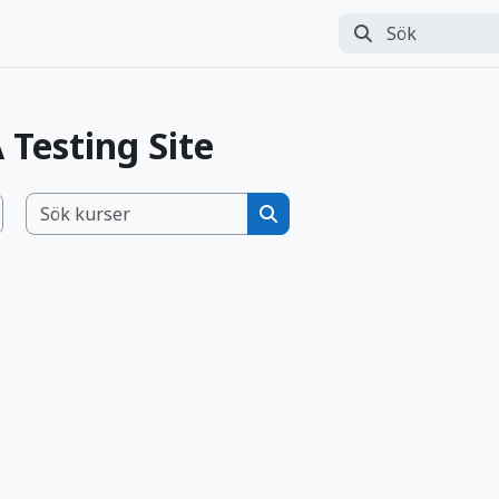
Sök
Perform search
Testing Site
Sök kurser
Sök kurser