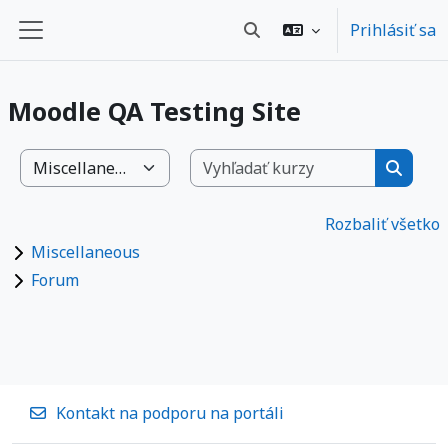
Preskočiť na hlavný obsah
Prihlásiť sa
Prepnúť vyhľadávanie
Bočný panel
Moodle QA Testing Site
Vyhľadať 
Kategórie kurzov
Vyhľad
Rozbaliť všetko
Miscellaneous
Forum
Kontakt na podporu na portáli