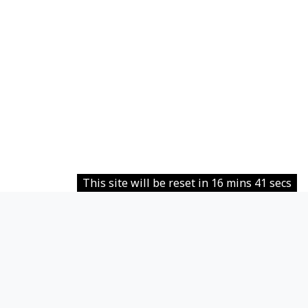
This site will be reset in 16 mins 41 secs
Контакт с поддържащите сайта
Не сте влезли в системата.
Информация за запазване на лични данни
Политики
Get the mobile app