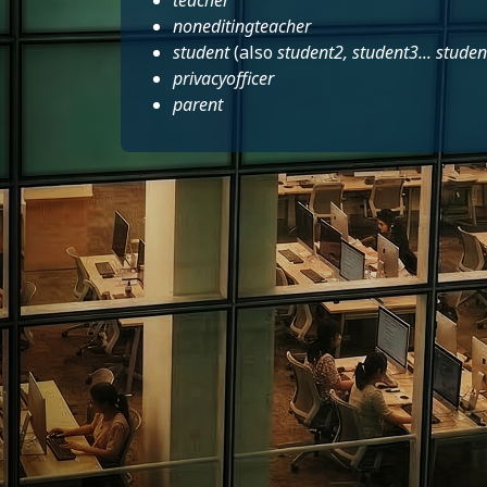
teacher
noneditingteacher
student
(also
student2, student3... stude
privacyofficer
parent