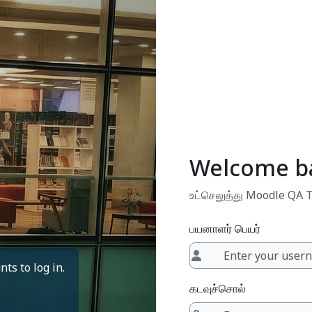
Welcome b
உட்செலுத்து Moodle QA T
பயனாளர் பெயர்
ts to log in.
கடவுச்சொல்