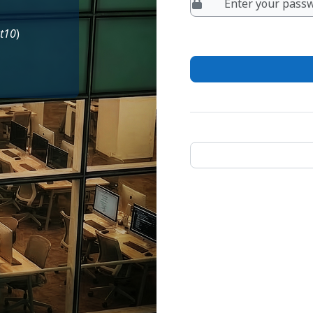
nt10
)