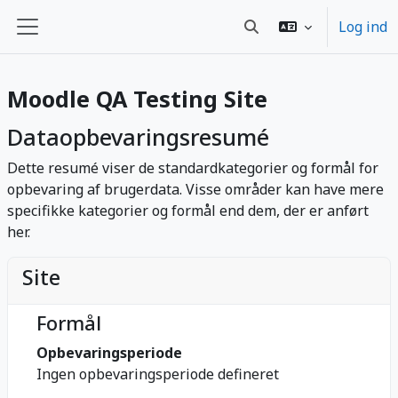
Gå til hovedindhold
Log ind
Skift søgeindput
Sidepanel
Moodle QA Testing Site
Dataopbevaringsresumé
Dette resumé viser de standardkategorier og formål for
opbevaring af brugerdata. Visse områder kan have mere
specifikke kategorier og formål end dem, der er anført
her.
Site
Formål
Opbevaringsperiode
Ingen opbevaringsperiode defineret