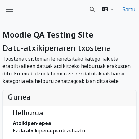
Joan eduki nagusira zuzenean
Sartu
Aldatu bilaketa-ere
Alboko panela
Moodle QA Testing Site
Datu-atxikipenaren txostena
Txostenak sisteman lehenetsitako kategoriak eta
erabiltzaileen datuak atxikitzeko helburuak erakusten
ditu. Eremu batzuek hemen zerrendatutakoak baino
kategoria eta helburu zehatzagoak izan ditzakete.
Gunea
Helburua
Atxikipen-epea
Ez da atxikipen-eperik zehaztu