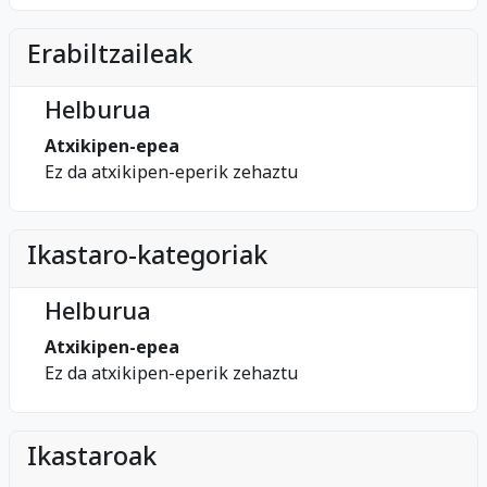
Erabiltzaileak
Helburua
Atxikipen-epea
Ez da atxikipen-eperik zehaztu
Ikastaro-kategoriak
Helburua
Atxikipen-epea
Ez da atxikipen-eperik zehaztu
Ikastaroak