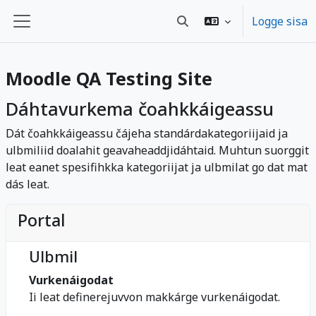
Gå til hovedinnhold
Logge sisa
Veksle inndata for søk
Sidepanel
Moodle QA Testing Site
Dáhtavurkema čoahkkáigeassu
Dát čoahkkáigeassu čájeha standárdakategoriijaid ja
ulbmiliid doalahit geavaheaddjidáhtaid. Muhtun suorggit
leat eanet spesifihkka kategoriijat ja ulbmilat go dat mat
dás leat.
Portal
Ulbmil
Vurkenáigodat
Ii leat definerejuvvon makkárge vurkenáigodat.