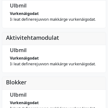
Ulbmil
Vurkenáigodat
Ii leat definerejuvvon makkárge vurkenáigodat.
Aktivitehtamodulat
Ulbmil
Vurkenáigodat
Ii leat definerejuvvon makkárge vurkenáigodat.
Blokker
Ulbmil
Vurkenáigodat