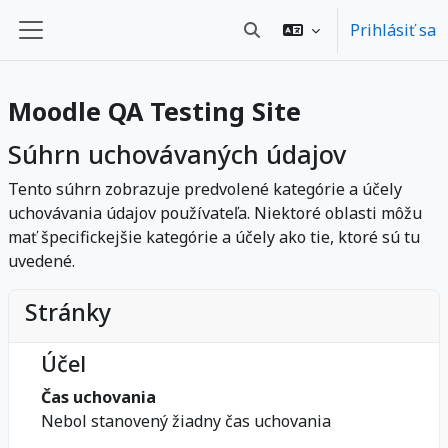
Preskočiť na hlavný obsah
Prihlásiť sa
Prepnúť vyhľadávanie
Bočný panel
Moodle QA Testing Site
Súhrn uchovávaných údajov
Tento súhrn zobrazuje predvolené kategórie a účely
uchovávania údajov používateľa. Niektoré oblasti môžu
mať špecifickejšie kategórie a účely ako tie, ktoré sú tu
uvedené.
Stránky
Účel
Čas uchovania
Nebol stanovený žiadny čas uchovania