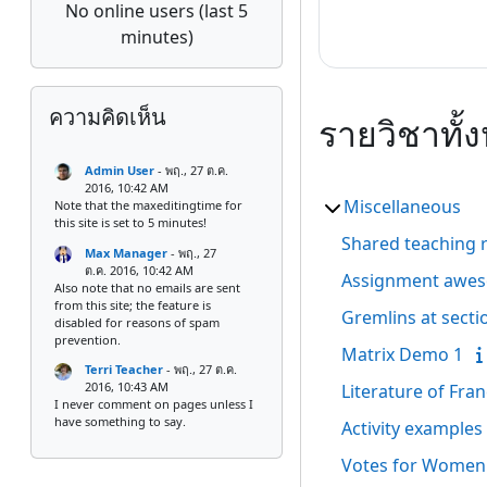
No online users (last 5
minutes)
ข้าม {$ a}
ความคิดเห็น
รายวิชาทั้
Admin User
-
พฤ., 27 ต.ค.
2016, 10:42 AM
Miscellaneous
Note that the maxeditingtime for
this site is set to 5 minutes!
Shared teaching 
Max Manager
-
พฤ., 27
ต.ค. 2016, 10:42 AM
Assignment awe
Also note that no emails are sent
from this site; the feature is
Gremlins at secti
disabled for reasons of spam
prevention.
Matrix Demo 1
Terri Teacher
-
พฤ., 27 ต.ค.
2016, 10:43 AM
Literature of Fra
I never comment on pages unless I
have something to say.
Activity examples
Votes for Women