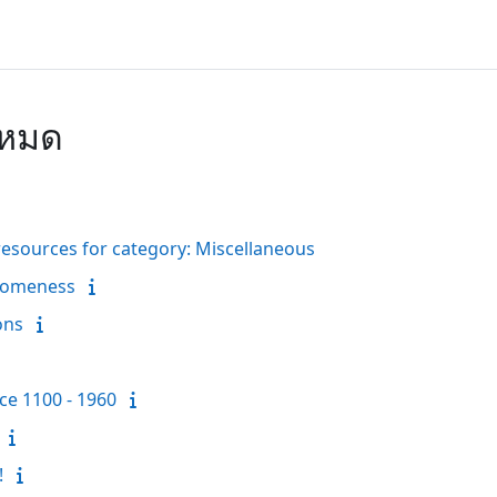
งหมด
resources for category: Miscellaneous
someness
ons
nce 1100 - 1960
!