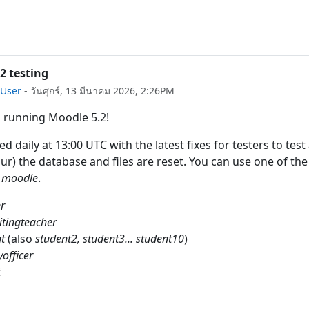
2 testing
User
-
วันศุกร์, 13 มีนาคม 2026, 2:26PM
is running Moodle 5.2!
ted daily at 13:00 UTC with the latest fixes for testers to te
ur) the database and files are reset. You can use one of the 
d
moodle
.
r
tingteacher
t
(also
student2, student3... student10
)
yofficer
t