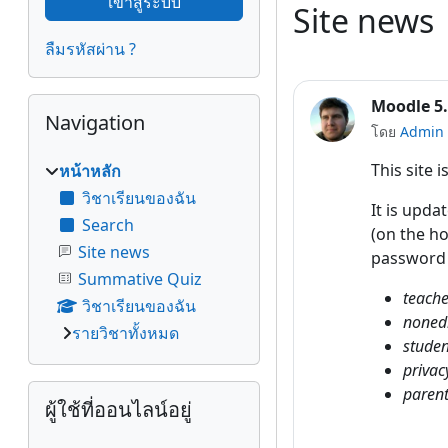
Site news
ลืมรหัสผ่าน ?
ข้าม {$ a}
Moodle 5.
Navigation
โดย
Admin 
This site 
หน้าหลัก
วิชาเรียนของฉัน
It is upda
Search
(on the ho
Site news
passwor
Summative Quiz
teache
วิชาเรียนของฉัน
nonedi
รายวิชาทั้งหมด
studen
privac
ข้าม {$ a}
paren
ผู้ใช้ที่ออนไลน์อยู่